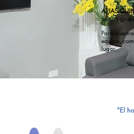
ARIAS QUI
por un grup
Para nuestra
equipo, comp
lugar.
"El ho