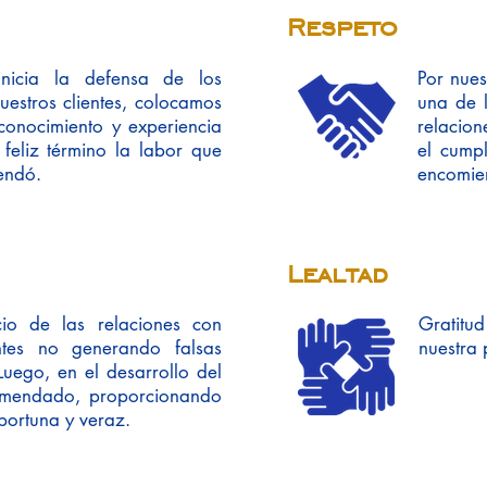
Respeto
nicia la defensa de los
Por nues
uestros clientes, colocamos
una de l
conocimiento y experiencia
relacion
 feliz término la labor que
el cump
endó.
encomie
Lealtad
cio de las relaciones con
Gratitud
entes no generando falsas
nuestra 
Luego, en el desarrollo del
omendado, proporcionando
portuna y veraz.