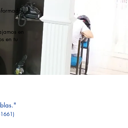
nformado
bajamos en
os en tu
eblas."
-1661)