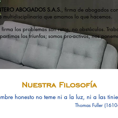
NTERO ABOGADOS S.A.S.
, firma de abogados co
o multidisciplinario que amamos lo que hacemos.
 firma los problemas son retos, no obstáculos. Tra
artimos los triunfos; somos pro-activos, nos ponem
Nuestra Filosofía
mbre honesto no teme ni a la luz, ni a las tini
Thomas Fuller (1610